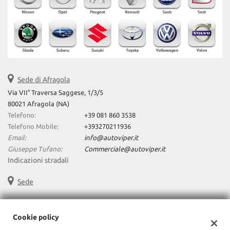
Sede di Afragola
Via VII° Traversa Saggese, 1/3/5
80021 Afragola (NA)
Telefono:
+39 081 860 3538
Telefono Mobile:
+393270211936
Email:
info@autoviper.it
Giuseppe Tufano:
Commerciale@autoviper.it
Indicazioni stradali
Sede
Cookie policy
Dati fiscali: