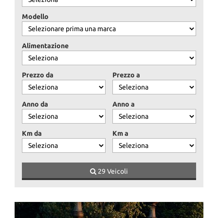
tracciamento
che
Modello
adottiamo
per
offrire
Alimentazione
le
funzionalità
e
Prezzo da
Prezzo a
svolgere
le
attività
Anno da
Anno a
di
seguito
descritte.
Km da
Km a
Per
ottenere
maggiori
informazioni
29 Veicoli
sull'utilità
e
sul
funzionamento
di