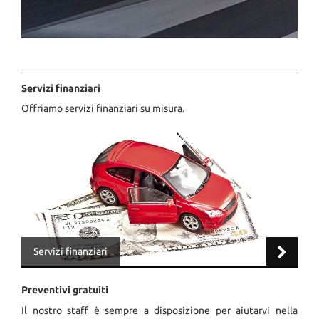
tta
ti
mpre
Cookie necessari
litato
Servizi finanziari
Cookie delle preferenze
Offriamo servizi finanziari su misura.
Cookie per il miglioramento dell'esperienza utente
Cookie analitici
Cookie di marketing
Servizi finanziari
Leggi
la
cookie
Preventivi gratuiti
policy
Il nostro staff è sempre a disposizione per aiutarvi nella