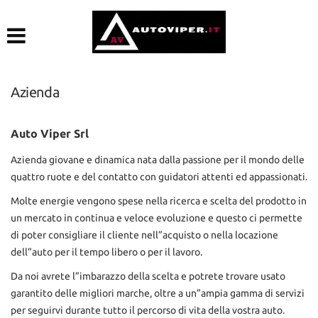
Le
tue
preferenze
di
consenso
Azienda
Il
seguente
Auto Viper Srl
pannello
ti
Azienda giovane e dinamica nata dalla passione per il mondo delle
consente
quattro ruote e del contatto con guidatori attenti ed appassionati.
di
esprimere
Molte energie vengono spese nella ricerca e scelta del prodotto in
le
un mercato in continua e veloce evoluzione e questo ci permette
tue
di poter consigliare il cliente nell”acquisto o nella locazione
preferenze
dell”auto per il tempo libero o per il lavoro.
di
consenso
Da noi avrete l”imbarazzo della scelta e potrete trovare usato
alle
garantito delle migliori marche, oltre a un”ampia gamma di servizi
tecnologie
di
per seguirvi durante tutto il percorso di vita della vostra auto.