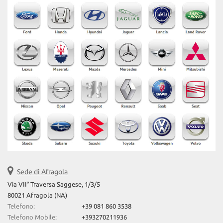
questi
strumenti
di
tracciamento
si
rimanda
alla
cookie
policy.
Puoi
rivedere
e
modificare
le
tue
scelte
in
Sede di Afragola
qualsiasi
Via VII° Traversa Saggese, 1/3/5
momento.
80021 Afragola (NA)
Telefono:
+39 081 860 3538
Telefono Mobile:
+393270211936