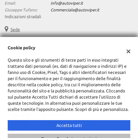
tta
Email:
info@autoviper.it
ti
Giuseppe Tufano:
Commerciale@autoviper.it
Indicazioni stradali
mpre
Cookie necessari
Sede
litato
Cookie delle preferenze
Cookie policy
Dati fiscali:
Auto Viper Srl
Questo sito e gli strumenti di terze parti in esso integrati
Cookie per il miglioramento dell'esperienza utente
trattano dati personali (es. dati di navigazione o indirizzi IP) e
Via VII° Traversa Saggese, 1/3/5 - Afragola (NA)
fanno uso di Cookie, Pixel, Tags o altri identificatori necessari
C.F/P.IVA:
05812211216
Cookie analitici
per il funzionamento e per il raggiungimento delle finalità
Registro delle imprese:
NA
descritte nella cookie policy, tra cui il miglioramento delle
Cookie di marketing
funzionalità del sito e la pubblicità personalizzata. Cliccando
sul pulsante Accetta Tutti dichiari di accettare l'utilizzo di
queste tecnologie. In alternativa puoi personalizzare le tue
scelte tramite l'apposito pulsante. Scopri di più e personalizza.
Leggi
la
cookie
Accetta tutti
policy
Copyright © 2026 GestionaleAuto.com S.r.l., Tutti i diritti riservati -