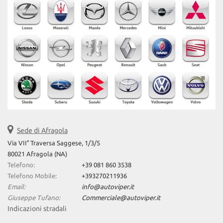
questi
strumenti
di
tracciamento
si
rimanda
alla
cookie
policy.
Puoi
rivedere
e
modificare
Sede di Afragola
le
Via VII° Traversa Saggese, 1/3/5
tue
80021 Afragola (NA)
scelte
Telefono:
+39 081 860 3538
in
Telefono Mobile:
+393270211936
qualsiasi
Email:
info@autoviper.it
momento.
Giuseppe Tufano:
Commerciale@autoviper.it
Indicazioni stradali