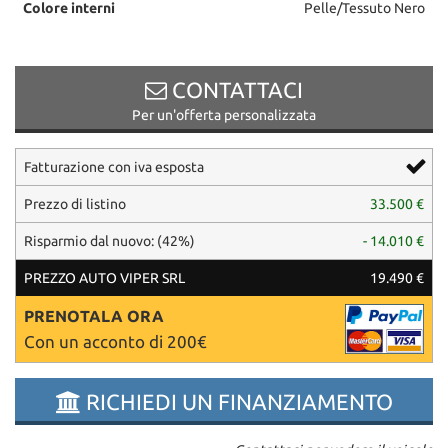
Colore interni
Pelle/Tessuto Nero
questi
strumenti
di
tracciamento
CONTATTACI
si
Per un'offerta personalizzata
rimanda
alla
cookie
Fatturazione con iva esposta
policy.
Puoi
Prezzo di listino
33.500 €
rivedere
e
Risparmio dal nuovo: (42%)
- 14.010 €
modificare
PREZZO AUTO VIPER SRL
19.490 €
le
tue
PRENOTALA ORA
scelte
in
Con un acconto di 200€
qualsiasi
momento.
RICHIEDI UN FINANZIAMENTO