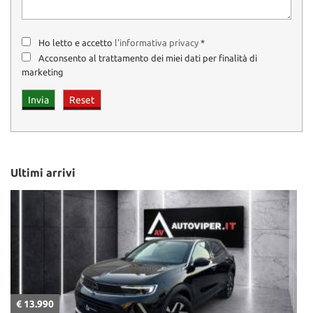
Installazione antifurto antirapina
Ho letto e accetto
l'informativa privacy
*
Installazione satellitari
Acconsento al trattamento dei miei dati per finalità di
marketing
Trasferimenti di proprietà
Si valutano permute
Per info/ 081 8603538
Sig. Giuseppe Tufano/3270211936
Ultimi arrivi
Visibile presso la nostra sede sita in Via VII° Traversa Saggese
1,3,5 Afragola Napoli
€ 13.990
€