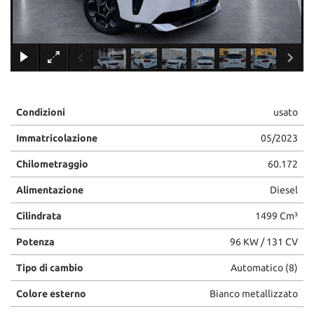
tracciamento
che
adottiamo
per
×
offrire
le
funzionalità
e
Condizioni
usato
svolgere
le
Immatricolazione
05/2023
attività
di
Chilometraggio
60.172
seguito
descritte.
Alimentazione
Diesel
Per
ottenere
Cilindrata
1499 Cm³
maggiori
Potenza
96 KW / 131 CV
informazioni
sull'utilità
Tipo di cambio
Automatico (8)
e
sul
Colore esterno
Bianco metallizzato
funzionamento
di