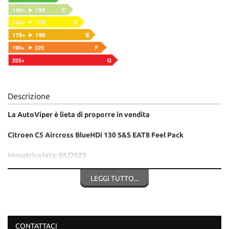
Descrizione
La AutoViper è lieta di proporre in vendita
Citroen C5 Aircross BlueHDi 130 S&S EAT8 Feel Pack
Immatricolata: 05/2023
VETTURA ITALIANA IN PRONTA CONSEGNA ....
LEGGI TUTTO...
TUTTE LE NOSTRE VETTURE VENGONO VENDUTE CON
MANUTENZIONE COMPLETA CERTIFICATO DI CONFORMITA'
CHE ATTESTA L'ORIGINALITA' DEI CHILOMETRI,
CONTATTACI
SUCCESSIVAMENTE TRASCRITTI SIA SUL CONTRATTO DI