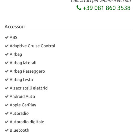
Contattaci per vedere il veicolo
tta
+39 081 860 3538
ti
Accessori
mpre
Cookie necessari
litato
ABS
Cookie delle preferenze
Adaptive Cruise Control
Airbag
Cookie per il miglioramento dell'esperienza utente
Airbag laterali
Airbag Passeggero
Cookie analitici
Airbag testa
Alzacristalli elettrici
Cookie di marketing
Android Auto
Apple CarPlay
Leggi
Autoradio
la
cookie
Autoradio digitale
policy
Bluetooth