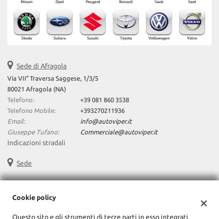
Sede di Afragola
Via VII° Traversa Saggese, 1/3/5
80021 Afragola (NA)
Telefono:
+39 081 860 3538
Telefono Mobile:
+393270211936
Email:
info@autoviper.it
Giuseppe Tufano:
Commerciale@autoviper.it
Indicazioni stradali
Sede
Cookie policy
Dati fiscali:
Auto Viper Srl
Questo sito e gli strumenti di terze parti in esso integrati